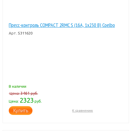
Пресс-контроль COMPACT 2RMC S (16A, 1x230 В) Coelbo
Арт.
S311620
В наличии
3461
Цена:
руб.
2323
Цена:
руб.
Купить
К сравнению