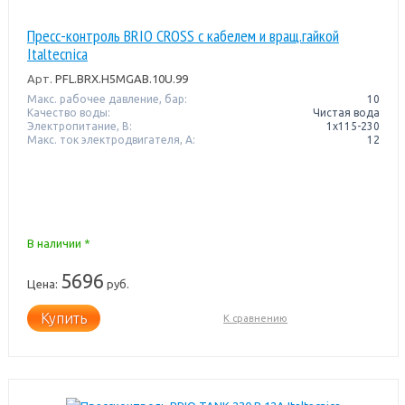
Пресс-контроль BRIO CROSS с кабелем и вращ.гайкой
Italtecnica
Арт.
PFL.BRX.H5MGAB.10U.99
Макс. рабочее давление, бар:
10
Качество воды:
Чистая вода
Электропитание, В:
1x115-230
Макс. ток электродвигателя, А:
12
В наличии *
5696
Цена:
руб.
Купить
К сравнению