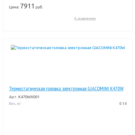
7911
Цена:
руб.
К сравнению
Термостатическая головка электронная GIACOMINI K470W
Арт.
K470WX001
Вес, кг:
0.14