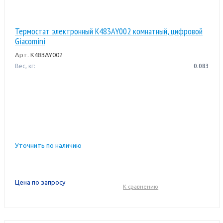
Термостат электронный K483AY002 комнатный, цифровой
Giacomini
Арт.
K483AY002
Вес, кг:
0.083
Уточнить по наличию
Цена по запросу
К сравнению