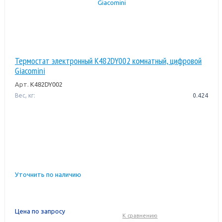
Термостат электронный K482DY002 комнатный, цифровой
Giacomini
Арт.
K482DY002
Вес, кг:
0.424
Уточнить по наличию
Цена по запросу
К сравнению