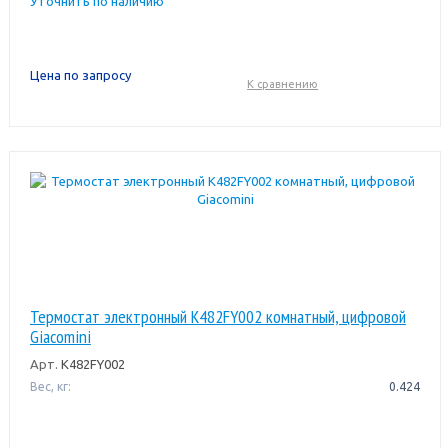
Уточнить по наличию
Цена по запросу
К сравнению
Термостат электронный K482FY002 комнатный, цифровой
Giacomini
Арт.
K482FY002
Вес, кг:
0.424