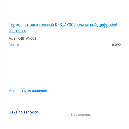
Термостат электронный K481AY002 комнатный, цифровой
Giacomini
Арт.
K481AY002
Вес, кг:
0.092
Уточнить по наличию
Цена по запросу
К сравнению