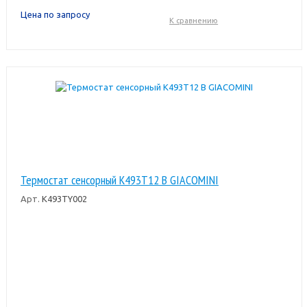
Цена по запросу
К сравнению
Термостат сенсорный K493T12 B GIACOMINI
Арт.
K493TY002