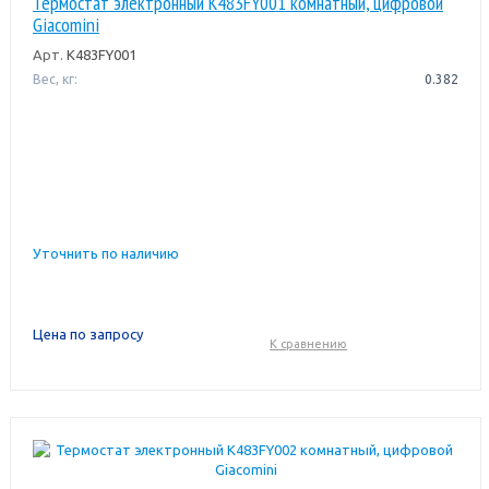
Термостат электронный K483FY001 комнатный, цифровой
Giacomini
Арт.
K483FY001
Вес, кг:
0.382
Уточнить по наличию
Цена по запросу
К сравнению