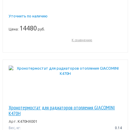
Уточнить по наличию
14480
Цена:
руб.
К сравнению
Хронотермостат для радиаторов отопления GIACOMINI
K470H
Арт.
K470HX001
Вес, кг:
0.14