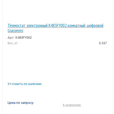
Термостат электронный K483FY002 комнатный, цифровой
Giacomini
Арт.
K483FY002
Вес, кг:
0.387
Уточнить по наличию
Цена по запросу
К сравнению