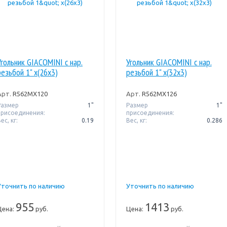
Угольник GIACOMINI с нар.
Угольник GIACOMINI с нар.
резьбой 1" x(26x3)
резьбой 1" x(32x3)
Арт.
R562MX120
Арт.
R562MX126
Размер
1"
Размер
1"
присоединения:
присоединения:
ес, кг:
0.19
Вес, кг:
0.286
Уточнить по наличию
Уточнить по наличию
955
1413
Цена:
руб.
Цена:
руб.