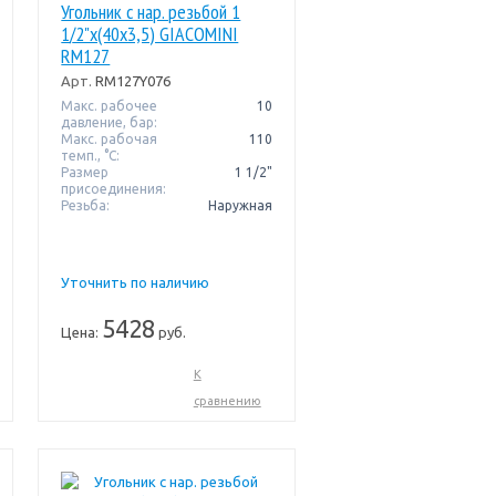
Угольник с нар. резьбой 1
1/2"x(40x3,5) GIACOMINI
RM127
Арт.
RM127Y076
Макс. рабочее
10
давление, бар:
Макс. рабочая
110
темп., °С:
Размер
1 1/2"
присоединения:
Резьба:
Наружная
Уточнить по наличию
5428
Цена:
руб.
К
сравнению