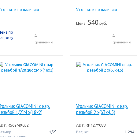
Уточнить по наличию
Уточнить по наличию
540
Цена:
руб.
Цена по
К
К
запросу
сравнению
сравнению
Угольник GIACOMINI с нар.
Угольник GIACOMINI с нар.
резьбой 1/2"M x(18x2)
резьбой 2 x(63x4,5)
Арт.
R562MX052
Арт.
RP127Y088
Размер
1/2"
Вес, кг:
1.294
присоединения: