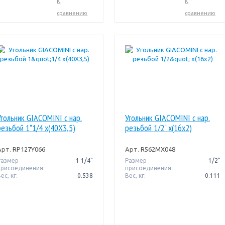
К
К
сравнению
сравнению
Угольник GIACOMINI с нар.
Угольник GIACOMINI с нар.
резьбой 1"1/4 x(40X3,5)
резьбой 1/2" x(16x2)
Арт.
RP127Y066
Арт.
R562MX048
Размер
1 1/4"
Размер
1/2"
присоединения:
присоединения:
ес, кг:
0.538
Вес, кг:
0.111