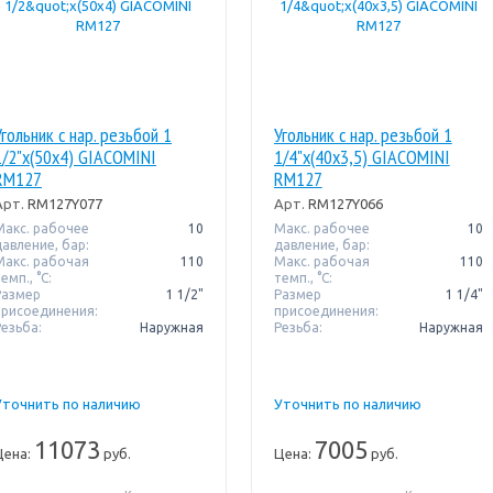
Угольник с нар. резьбой 1
Угольник с нар. резьбой 1
1/2"x(50x4) GIACOMINI
1/4"x(40x3,5) GIACOMINI
RM127
RM127
Арт.
RM127Y077
Арт.
RM127Y066
Макс. рабочее
10
Макс. рабочее
10
давление, бар:
давление, бар:
Макс. рабочая
110
Макс. рабочая
110
емп., °С:
темп., °С:
Размер
1 1/2"
Размер
1 1/4"
присоединения:
присоединения:
Резьба:
Наружная
Резьба:
Наружная
Уточнить по наличию
Уточнить по наличию
11073
7005
Цена:
руб.
Цена:
руб.