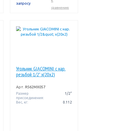
К
запросу
сравнению
Угольник GIACOMINI с нар.
резьбой 1/2" x(20x2)
Арт.
R562MX057
Размер
1/2"
присоединения:
Вес, кг:
0.112