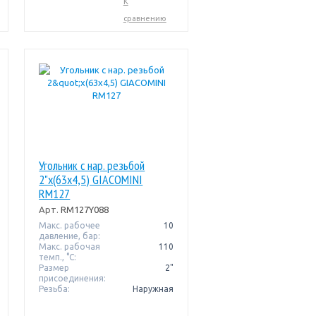
К
сравнению
Угольник с нар. резьбой
2"x(63x4,5) GIACOMINI
RM127
Арт.
RM127Y088
Макс. рабочее
10
давление, бар:
Макс. рабочая
110
темп., °С:
Размер
2"
присоединения:
Резьба:
Наружная