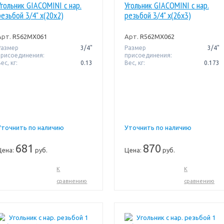
Угольник GIACOMINI с нар.
Угольник GIACOMINI с нар.
резьбой 3/4" x(20x2)
резьбой 3/4" x(26x3)
Арт.
R562MX061
Арт.
R562MX062
Размер
3/4"
Размер
3/4"
присоединения:
присоединения:
ес, кг:
0.13
Вес, кг:
0.173
Уточнить по наличию
Уточнить по наличию
681
870
Цена:
руб.
Цена:
руб.
К
К
сравнению
сравнению