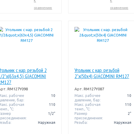
К
К
сравнению
сравнению
Угольник с нар. резьбой 2
Угольник с нар. резьбой
1/2"x(63x4,5) GIACOMINI
2"x(50x4) GIACOMINI RM127
RM127
Арт.
RM127Y098
Арт.
RM127Y087
Макс. рабочее
10
Макс. рабочее
10
давление, бар:
давление, бар:
Макс. рабочая
110
Макс. рабочая
110
емп., °С:
темп., °С:
Размер
1/2"
Размер
2"
присоединения:
присоединения:
Резьба:
Наружная
Резьба:
Наружная