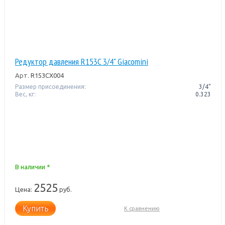
Редуктор давления R153C 3/4" Giacomini
Арт.
R153CX004
Размер присоединения:
3/4"
Вес, кг:
0.323
В наличии *
2525
Цена:
руб.
Купить
К сравнению