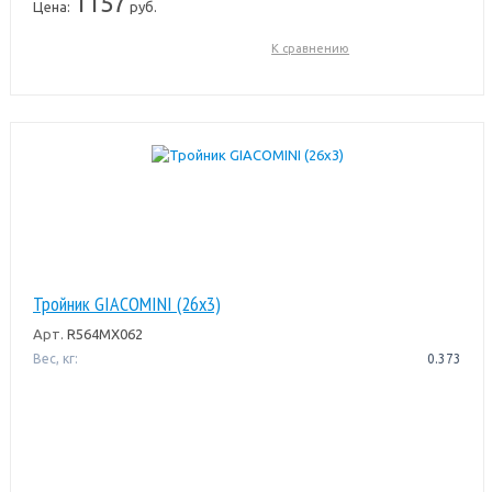
1157
Цена:
руб.
К сравнению
Тройник GIACOMINI (26x3)
Арт.
R564MX062
Вес, кг:
0.373