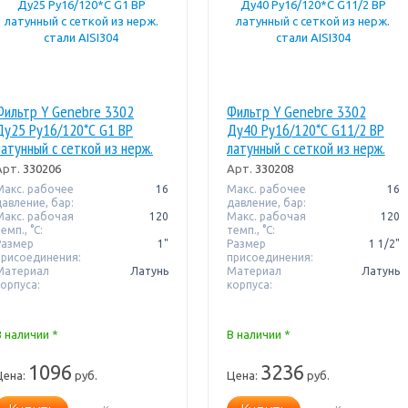
Фильтр Y Genebre 3302
Фильтр Y Genebre 3302
Ду25 Pу16/120*С G1 ВР
Ду40 Pу16/120*С G11/2 ВР
латунный с сеткой из нерж.
латунный с сеткой из нерж.
стали AISI304
стали AISI304
Арт.
330206
Арт.
330208
Макс. рабочее
16
Макс. рабочее
16
давление, бар:
давление, бар:
Макс. рабочая
120
Макс. рабочая
120
емп., °С:
темп., °С:
Размер
1"
Размер
1 1/2"
присоединения:
присоединения:
Материал
Латунь
Материал
Латунь
корпуса:
корпуса:
В наличии *
В наличии *
1096
3236
Цена:
руб.
Цена:
руб.