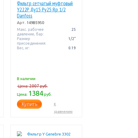
Фильтр сетчатый муфтовый
Y222P Ду15 Pу25 Rp 1/2
Danfoss
Арт.
149B5950
Макс. рабочее
25
давление, бар:
Размер
1/2"
присоединения:
Вес, кг:
0.19
В наличии
2007
Цена:
руб.
1384
Цена:
руб.
Купить
К
сравнению