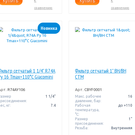
Купить
Купить
К
К
сравнению
сравнению
Новинка
Фильтр сетчатый 1 1/4" R74A
Фильтр сетчатый 1" ВН/ВН
Pу 16 Tmax=110°C Giacomini
СТМ
Арт.
R74AY106
Арт.
CBYF0001
Размер
1 1/4"
Макс. рабочее
16
присоединения:
давление, бар:
ес, кг:
7.4
Рабочая
до +110
температура,
°C:
Размер
1"
присоединения:
Резьба:
Внутренняя