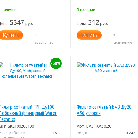
В наличии
В наличии
5347
312
Цена:
руб.
Цена:
руб.
Купить
Купить
К
К
сравнению
сравнению
-30%
Фильтр сетчатый FPF Ду100,
Фильтр сетчатый БАЗ Ду20
Y-образный фланцевый Water
А50 угловой
Тechnics
Арт.
SKL100200100
Арт.
БАЗ.Ф.А50.20
Макс. рабочее
16
Вес, кг:
0.242
давление, бар: