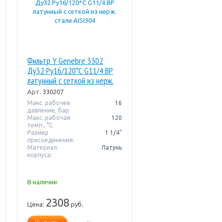
Фильтр Y Genebre 3302
Ду32 Pу16/120*С G11/4 ВР
латунный с сеткой из нерж.
стали AISI304
Арт.
330207
Макс. рабочее
16
давление, бар:
Макс. рабочая
120
темп., °С:
Размер
1 1/4"
присоединения:
Материал
Латунь
корпуса:
В наличии
2308
Цена:
руб.