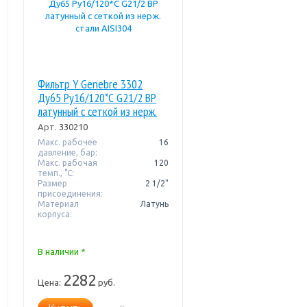
Фильтр Y Genebre 3302
Ду65 Pу16/120*С G21/2 ВР
латунный с сеткой из нерж.
стали AISI304
Арт.
330210
Макс. рабочее
16
давление, бар:
Макс. рабочая
120
темп., °С:
Размер
2 1/2"
присоединения:
Материал
Латунь
корпуса:
В наличии *
2282
Цена:
руб.