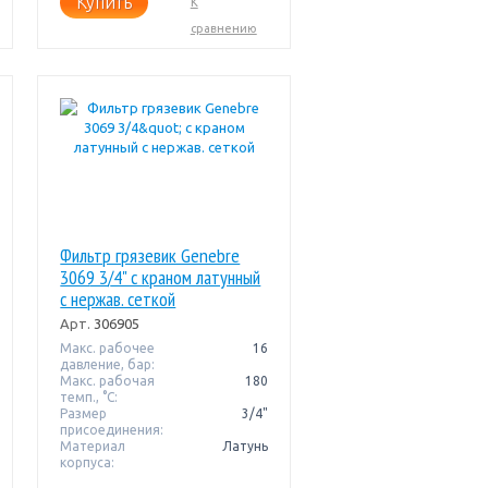
Купить
К
сравнению
Фильтр грязевик Genebre
3069 3/4" с краном латунный
с нержав. сеткой
Арт.
306905
Макс. рабочее
16
давление, бар:
Макс. рабочая
180
темп., °С:
Размер
3/4"
присоединения:
Материал
Латунь
корпуса: