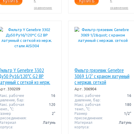
Купить
Купить
К
К
сравнению
сравнению
Фильтр Y Genebre 3302
Фильтр грязевик Genebre
Ду50 Pу16/120*С G2 ВР
3069 1/2" с краном латунный
латунный с сеткой из нерж.
с нержав. сеткой
стали AISI304
Арт.
330209
Арт.
306904
Макс. рабочее
16
Макс. рабочее
16
давление, бар:
давление, бар:
Макс. рабочая
120
Макс. рабочая
180
емп., °С:
темп., °С:
Размер
2"
Размер
1/2"
присоединения:
присоединения:
Материал
Латунь
Материал
Латунь
корпуса:
корпуса: