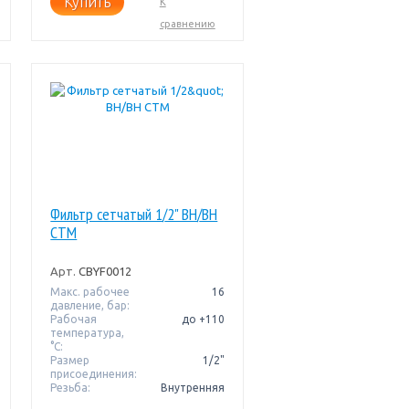
Купить
К
сравнению
Фильтр сетчатый 1/2" ВН/ВН
СТМ
Арт.
CBYF0012
Макс. рабочее
16
давление, бар:
Рабочая
до +110
температура,
°C:
Размер
1/2"
присоединения:
Резьба:
Внутренняя