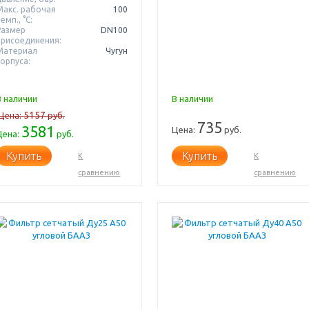
Макс. рабочая
100
емп., °С:
Размер
DN100
присоединения:
Материал
Чугун
корпуса:
В наличии
В наличии
5157
Цена:
руб.
735
3581
Цена:
руб.
Цена:
руб.
Купить
Купить
К
К
сравнению
сравнению