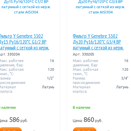
Фильтр Y Genebre 3302
Фильтр Y Genebre 3302
Ду15 Pу16/120*С G1/2 ВР
Ду20 Pу16/120*С G3/4 ВР
латунный с сеткой из нерж.
латунный с сеткой из нерж.
стали AISI304
стали AISI304
Арт.
330204
Арт.
330205
Макс. рабочее
16
Макс. рабочее
16
давление, бар:
давление, бар:
Макс. рабочая
120
Макс. рабочая
120
емп., °С:
темп., °С:
Размер
1/2"
Размер
3/4"
присоединения:
присоединения:
Материал
Латунь
Материал
Латунь
корпуса:
корпуса:
В наличии
В наличии
586
860
Цена:
руб.
Цена:
руб.