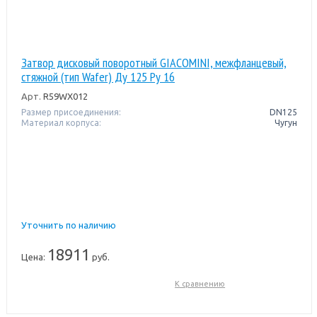
Затвор дисковый поворотный GIACOMINI, межфланцевый,
стяжной (тип Wafer) Ду 125 Pу 16
Арт.
R59WX012
Размер присоединения:
DN125
Материал корпуса:
Чугун
Уточнить по наличию
18911
Цена:
руб.
К сравнению