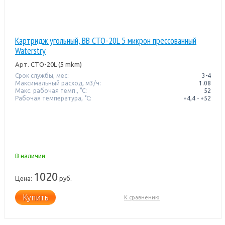
Картридж угольный, BB CTO-20L 5 микрон прессованный
Waterstry
Арт.
CTO-20L (5 mkm)
Срок службы, мес:
3-4
Максимальный расход, м3/ч:
1.08
Макс. рабочая темп., °С:
52
Рабочая температура, °C:
+4,4 - +52
В наличии
1020
Цена:
руб.
Купить
К сравнению