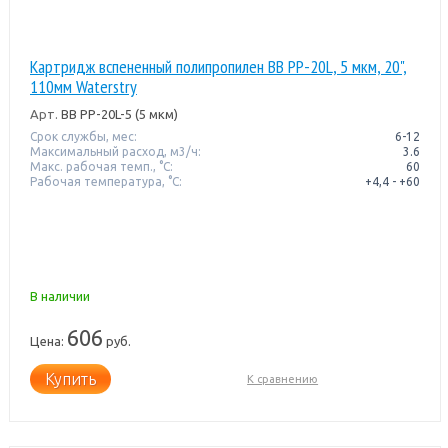
Картридж вспененный полипропилен BB PP-20L, 5 мкм, 20",
110мм Waterstry
Арт.
BB PP-20L-5 (5 мкм)
Срок службы, мес:
6-12
Максимальный расход, м3/ч:
3.6
Макс. рабочая темп., °С:
60
Рабочая температура, °C:
+4,4 - +60
В наличии
606
Цена:
руб.
Купить
К сравнению