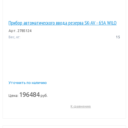
Прибор автоматического ввода резерва SK-AV - 65А WILO
Арт.
2785124
Вес, кг:
15
Уточнить по наличию
196484
Цена:
руб.
К сравнению