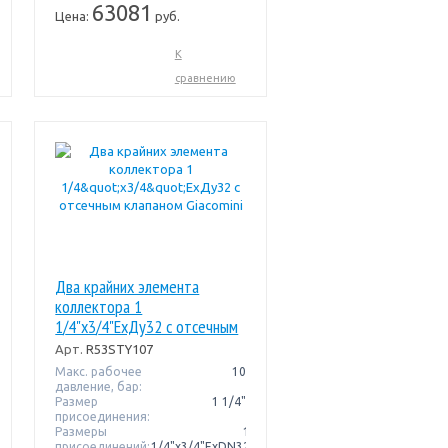
63081
Цена:
руб.
К
сравнению
Два крайних элемента
коллектора 1
1/4"x3/4"ExДу32 c отсечным
клапаном Giacomini
Арт.
R53STY107
Макс. рабочее
10
давление, бар:
Размер
1 1/4"
присоединения:
Размеры
1
присоединений:
1/4"x3/4"ExDN32