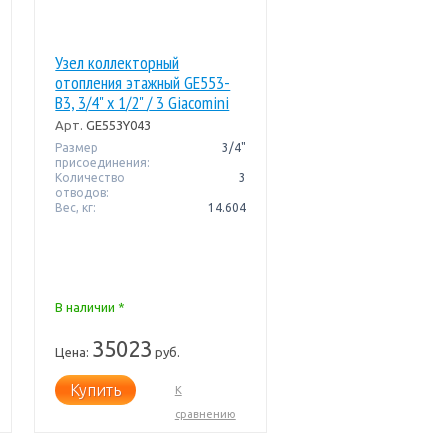
Узел коллекторный
отопления этажный GE553-
B3, 3/4" x 1/2" / 3 Giacomini
Арт.
GE553Y043
Размер
3/4"
присоединения:
Количество
3
отводов:
Вес, кг:
14.604
В наличии *
35023
Цена:
руб.
Купить
К
сравнению