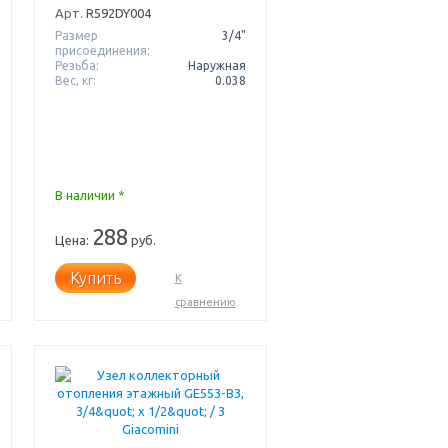
Арт.
R592DY004
Размер
3/4"
присоединения:
Резьба:
Наружная
Вес, кг:
0.038
В наличии *
288
Цена:
руб.
Купить
К
сравнению