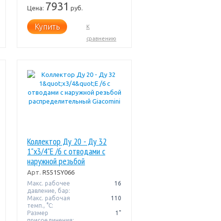
7931
Цена:
руб.
Купить
К
сравнению
Коллектор Ду 20 - Ду 32
1"x3/4"E /6 с отводами с
наружной резьбой
распределительный
Арт.
R551SY066
Giacomini
Макс. рабочее
16
давление, бар:
Макс. рабочая
110
темп., °С:
Размер
1"
присоединения: