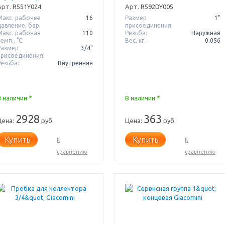
распределительный
Арт.
R551Y024
Арт.
R592DY005
Giacomini
Макс. рабочее
16
Размер
1"
давление, бар:
присоединения:
Макс. рабочая
110
Резьба:
Наружная
емп., °С:
Вес, кг:
0.056
Размер
3/4"
присоединения:
Резьба:
Внутренняя
В наличии *
В наличии *
2928
363
Цена:
руб.
Цена:
руб.
Купить
Купить
К
К
сравнению
сравнению