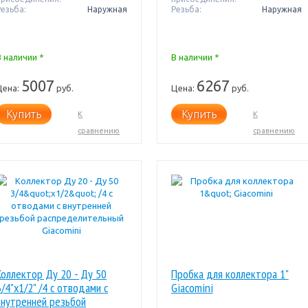
Резьба:
Наружная
Резьба:
Наружная
В наличии *
В наличии *
5007
6267
Цена:
руб.
Цена:
руб.
Купить
Купить
К
К
сравнению
сравнению
Коллектор Ду 20 - Ду 50
Пробка для коллектора 1"
3/4"x1/2" /4 с отводами с
Giacomini
внутренней резьбой