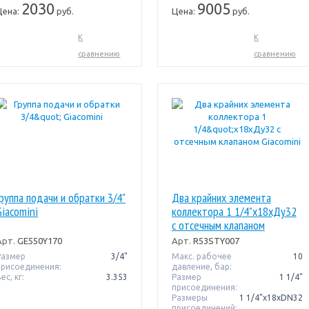
2030
9005
Цена:
руб.
Цена:
руб.
К
К
сравнению
сравнению
Группа подачи и обратки 3/4"
Два крайних элемента
Giacomini
коллектора 1 1/4"x18xДу32
c отсечным клапаном
Giacomini
Арт.
GE550Y170
Арт.
R53STY007
Размер
3/4"
Макс. рабочее
10
присоединения:
давление, бар:
ес, кг:
3.353
Размер
1 1/4"
присоединения:
Размеры
1 1/4"x18xDN32
присоединений: