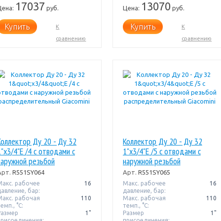
17037
13070
Цена:
руб.
Цена:
руб.
Купить
Купить
К
К
сравнению
сравнению
Коллектор Ду 20 - Ду 32
Коллектор Ду 20 - Ду 32
1"x3/4"E /4 с отводами с
1"x3/4"E /5 с отводами с
наружной резьбой
наружной резьбой
распределительный
распределительный
Арт.
R551SY064
Арт.
R551SY065
Giacomini
Giacomini
Макс. рабочее
16
Макс. рабочее
16
давление, бар:
давление, бар:
Макс. рабочая
110
Макс. рабочая
110
емп., °С:
темп., °С:
Размер
1"
Размер
1"
присоединения:
присоединения: