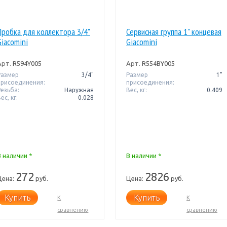
Пробка для коллектора 3/4"
Сервисная группа 1" концевая
Giacomini
Giacomini
Арт.
R594Y005
Арт.
R554BY005
Размер
3/4"
Размер
1"
присоединения:
присоединения:
Резьба:
Наружная
Вес, кг:
0.409
ес, кг:
0.028
В наличии *
В наличии *
272
2826
Цена:
руб.
Цена:
руб.
Купить
Купить
К
К
сравнению
сравнению