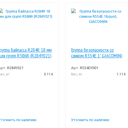
Группа байпасса R284R 18 мм
Группа безопасности со
для групп R586R (R284Y021)
сливом R554E 1" GIACOMINI
Арт.
R284Y021
Арт.
R554EY001
ес, кг:
0.114
Вес, кг:
1.114
Уточнить по наличию
Уточнить по наличию