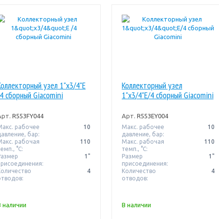
Коллекторный узел 1"x3/4"E
Коллекторный узел
/4 сборный Giacomini
1"x3/4"E/4 сборный Giacomini
Арт.
R553FY044
Арт.
R553EY004
Макс. рабочее
10
Макс. рабочее
10
давление, бар:
давление, бар:
Макс. рабочая
110
Макс. рабочая
110
емп., °С:
темп., °С:
Размер
1"
Размер
1"
присоединения:
присоединения:
Количество
4
Количество
4
отводов:
отводов:
В наличии
В наличии