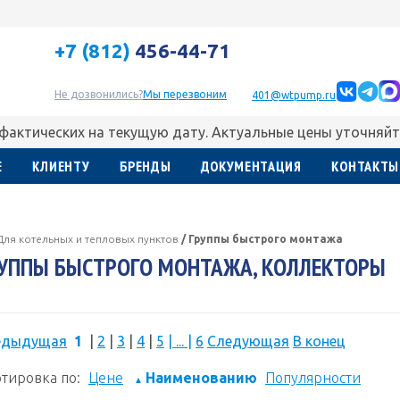
+7 (812)
456-44-71
Не дозвонились?
Мы перезвоним
401@wtpump.ru
 фактических на текущую дату. Актуальные цены уточняйт
Е
КЛИЕНТУ
БРЕНДЫ
ДОКУМЕНТАЦИЯ
КОНТАКТЫ
Для котельных и тепловых пунктов
/
Группы быстрого монтажа
УППЫ БЫСТРОГО МОНТАЖА, КОЛЛЕКТОРЫ
едыдущая
1
|
2
|
3
|
4
|
5
|
...
|
6
Следующая
В конец
тировка по:
Цене
Наименованию
Популярности
▲