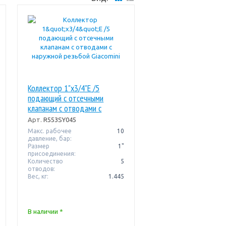
Коллектор 1"x3/4"E /5
подающий с отсечными
клапанам с отводами с
наружной резьбой Giacomini
Арт.
R553SY045
Макс. рабочее
10
давление, бар:
Размер
1"
присоединения:
Количество
5
отводов:
Вес, кг:
1.445
В наличии *