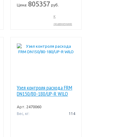
805357
Цена:
руб.
К
сравнению
Узел контроля расхода FRM
DN150/80-180/UP-R WILO
Арт.
2470060
Вес, кг:
114