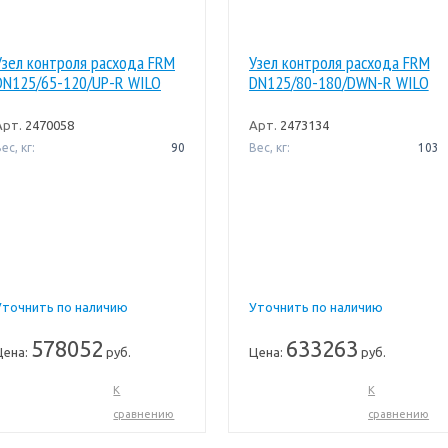
Узел контроля расхода FRM
Узел контроля расхода FRM
DN125/65-120/UP-R WILO
DN125/80-180/DWN-R WILO
Арт.
2470058
Арт.
2473134
ес, кг:
90
Вес, кг:
103
Уточнить по наличию
Уточнить по наличию
578052
633263
Цена:
руб.
Цена:
руб.
К
К
сравнению
сравнению