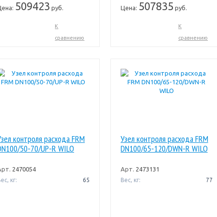
509423
507835
Цена:
руб.
Цена:
руб.
К
К
сравнению
сравнению
Узел контроля расхода FRM
Узел контроля расхода FRM
DN100/50-70/UP-R WILO
DN100/65-120/DWN-R WILO
Арт.
2470054
Арт.
2473131
ес, кг:
65
Вес, кг:
77