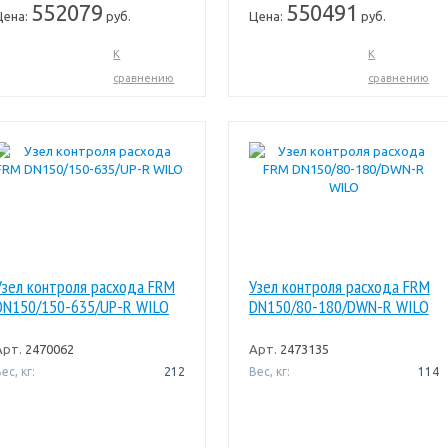
552079
550491
Цена:
руб.
Цена:
руб.
К
К
сравнению
сравнению
Узел контроля расхода FRM
Узел контроля расхода FRM
DN150/150-635/UP-R WILO
DN150/80-180/DWN-R WILO
Арт.
2470062
Арт.
2473135
ес, кг:
212
Вес, кг:
114