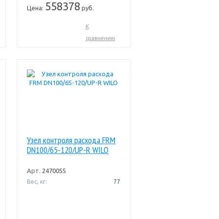
558378
Цена:
руб.
К
сравнению
Узел контроля расхода FRM
DN100/65-120/UP-R WILO
Арт.
2470055
Вес, кг:
77