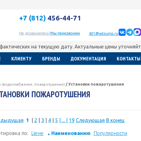
+7 (812)
456-44-71
Не дозвонились?
Мы перезвоним
401@wtpump.ru
 фактических на текущую дату. Актуальные цены уточняйт
Е
КЛИЕНТУ
БРЕНДЫ
ДОКУМЕНТАЦИЯ
КОНТАКТЫ
и (водоснабжение, пожаротушение)
/
Установки пожаротушения
СТАНОВКИ ПОЖАРОТУШЕНИЯ
едыдущая
1
|
2
|
3
|
4
|
5
|
...
|
19
Следующая
В конец
тировка по:
Цене
Наименованию
Популярности
▲