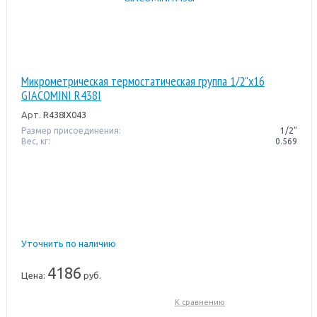
Микрометрическая термостатическая группа 1/2"x16
GIACOMINI R438I
Арт.
R438IX043
Размер присоединения:
1/2"
Вес, кг:
0.569
Уточнить по наличию
4186
Цена:
руб.
К сравнению