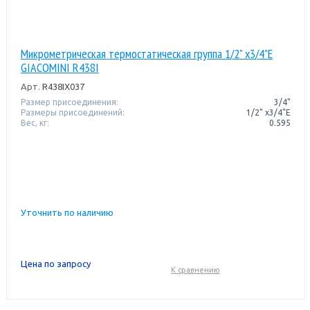
Микрометрическая термостатическая группа 1/2" x3/4"E
GIACOMINI R438I
Арт.
R438IX037
Размер присоединения:
3/4"
Размеры присоединений:
1/2" x3/4"E
Вес, кг:
0.595
Уточнить по наличию
Цена по запросу
К сравнению