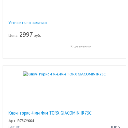
Уточнить по наличию
2997
Цена:
руб.
К сравнению
Ключ-торкс 4 мм.4мм TORX GIACOMIN IR73C
Арт.
R73CY004
Вес, кг:
0.015