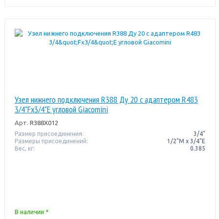
Узел нижнего подключения R388 Ду 20 с адаптером R483
3/4"Fx3/4"E угловой Giacomini
Арт.
R388X012
Размер присоединения:
3/4"
Размеры присоединений:
1/2"M x 3/4"E
Вес, кг:
0.385
В наличии *