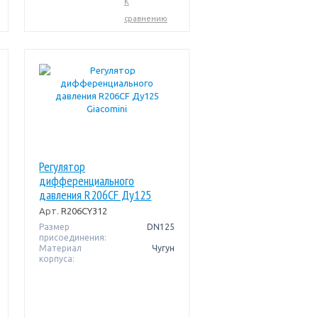
К
сравнению
Регулятор
дифференциального
давления R206CF Ду125
Giacomini
Арт.
R206CY312
Размер
DN125
присоединения:
Материал
Чугун
корпуса: