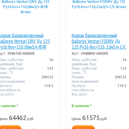
Клапан балансировочный
Клапан балансировочный
Ballorex Venturi DRV Ду 125
Ballorex Venturi FODRV Ду
Pу16 Kvs=110,00м3/ч Ф/Ф
125 Pу16 Kvs=116,22м3/ч С/С
Broen
Broen
Арт.
3946100-606005
Арт.
3948800-606005
Макс. рабочее
16
Макс. рабочее
16
давление, бар:
давление, бар:
Макс. рабочая
135
Макс. рабочая
135
емп., °С:
темп., °С:
Размер
DN125
Размер
DN125
присоединения:
присоединения:
Пропуск.
110.5
Пропуск.
110.5
способность
способность
vs, м3/ч:
Kvs, м3/ч:
В наличии *
В наличии *
64462
61575
Цена:
руб.
Цена:
руб.