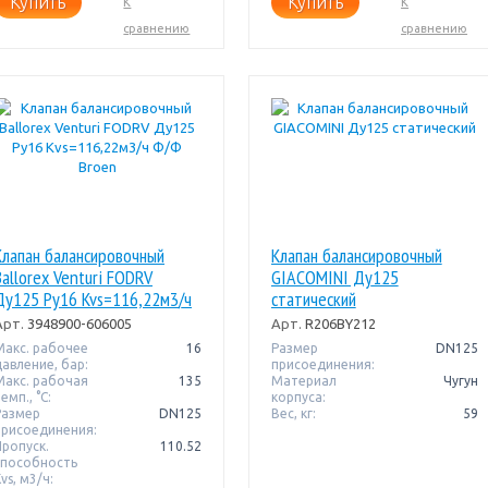
Купить
Купить
К
К
сравнению
сравнению
Клапан балансировочный
Клапан балансировочный
Ballorex Venturi FODRV
GIACOMINI Ду125
Ду125 Pу16 Kvs=116,22м3/ч
статический
Ф/Ф Broen
Арт.
3948900-606005
Арт.
R206BY212
Макс. рабочее
16
Размер
DN125
давление, бар:
присоединения:
Макс. рабочая
135
Материал
Чугун
емп., °С:
корпуса:
Размер
DN125
Вес, кг:
59
присоединения:
Пропуск.
110.52
способность
vs, м3/ч: