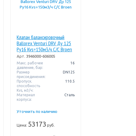
Клапан балансировочный
Ballorex Venturi DRV Ду 125
Pу16 Kvs=150м3/ч С/С Broen
Арт.
3946000-606005
Макс. рабочее
16
давление, бар:
Размер
DN125
присоединения:
Пропуск.
110.5
способность
Kvs, м3/ч:
Материал
Сталь
корпуса:
Уточнить по наличию
53173
Цена:
руб.