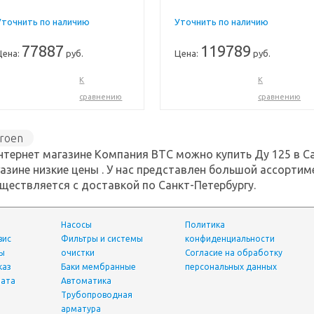
Уточнить по наличию
Уточнить по наличию
77887
119789
Цена:
руб.
Цена:
руб.
К
К
сравнению
сравнению
roen
нтернет магазине Компания ВТС можно купить Ду 125 в С
азине низкие цены . У нас представлен большой ассорти
ществляется с доставкой по Санкт-Петербургу.
Насосы
Политика
вис
фильтры и системы
конфиденциальности
ты
очистки
Согласие на обработку
каз
Баки мембранные
персональных данных
лата
Автоматика
трубопроводная
арматура