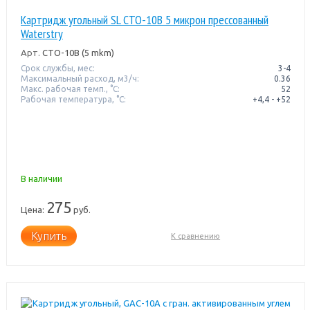
Картридж угольный SL CTO-10B 5 микрон прессованный
Waterstry
Арт.
CTO-10B (5 mkm)
Срок службы, мес:
3-4
Максимальный расход, м3/ч:
0.36
Макс. рабочая темп., °С:
52
Рабочая температура, °C:
+4,4 - +52
В наличии
275
Цена:
руб.
Купить
К сравнению