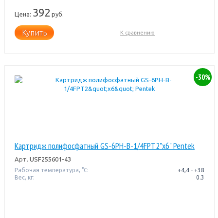
392
Цена:
руб.
Купить
К сравнению
-30%
Картридж полифосфатный GS-6PH-B-1/4FPT2"x6" Pentek
Арт.
USF255601-43
Рабочая температура, °C:
+4,4 - +38
Вес, кг:
0.3