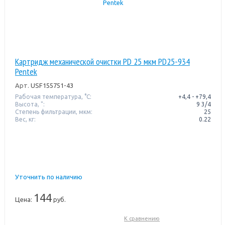
Картридж механической очистки PD 25 мкм PD25-934
Pentek
Арт.
USF155751-43
Рабочая температура, °C:
+4,4 - +79,4
Высота, ":
9 3/4
Степень фильтрации, мкм:
25
Вес, кг:
0.22
Уточнить по наличию
144
Цена:
руб.
К сравнению