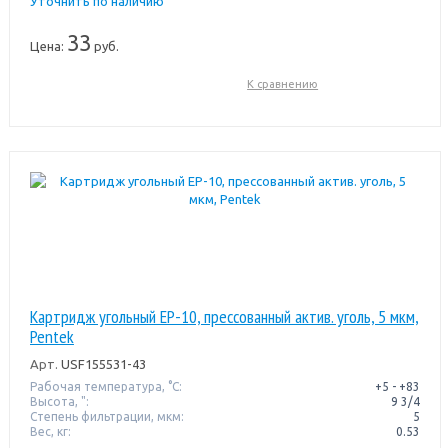
Уточнить по наличию
33
Цена:
руб.
К сравнению
Картридж угольный EP-10, прессованный актив. уголь, 5 мкм,
Pentek
Арт.
USF155531-43
Рабочая температура, °C:
+5 - +83
Высота, ":
9 3/4
Степень фильтрации, мкм:
5
Вес, кг:
0.53