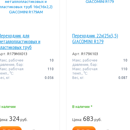
Переходник для
Переходник 22x(25x3,5)
металлопластиковых и
GIACOMINI R179
пластиковых труб
16x(16x2,2) GIACOMINI
Арт.
R179MX013
Арт.
R179X103
R179AM
Макс. рабочее
10
Макс. рабочее
10
давление, бар:
давление, бар:
Макс. рабочая
110
Макс. рабочая
110
емп., °С:
темп., °С:
ес, кг:
0.056
Вес, кг:
0.087
В наличии
В наличии *
324
683
Цена:
руб.
Цена:
руб.