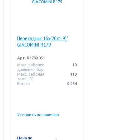
Переходник 16x(20x1,9)*
GIACOMINI R179
Арт.
R179X051
Макс. рабочее
10
давление, бар:
Макс. рабочая
110
темп., °С:
Вес, кг:
0.054
Уточнить по наличию
Цена по