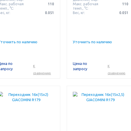
Макс. рабочая
110
Макс. рабочая
110
емп., °С:
темп., °С:
ес, кг:
0.051
Вес, кг:
0.051
Уточнить по наличию
Уточнить по наличию
Цена по
Цена по
К
К
запросу
запросу
сравнению
сравнению