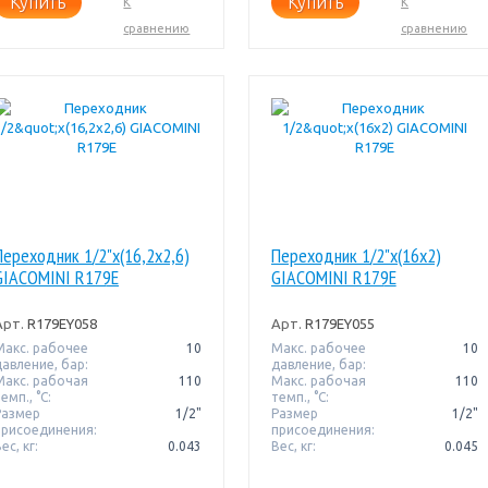
Купить
Купить
К
К
сравнению
сравнению
Переходник 1/2"x(16,2x2,6)
Переходник 1/2"x(16x2)
GIACOMINI R179E
GIACOMINI R179E
Арт.
R179EY058
Арт.
R179EY055
Макс. рабочее
10
Макс. рабочее
10
давление, бар:
давление, бар:
Макс. рабочая
110
Макс. рабочая
110
емп., °С:
темп., °С:
Размер
1/2"
Размер
1/2"
присоединения:
присоединения:
ес, кг:
0.043
Вес, кг:
0.045