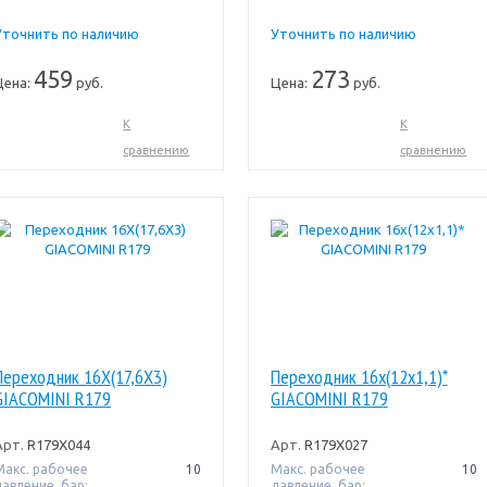
Уточнить по наличию
Уточнить по наличию
459
273
Цена:
руб.
Цена:
руб.
К
К
сравнению
сравнению
Переходник 16X(17,6X3)
Переходник 16x(12x1,1)*
GIACOMINI R179
GIACOMINI R179
Арт.
R179X044
Арт.
R179X027
Макс. рабочее
10
Макс. рабочее
10
давление, бар:
давление, бар: