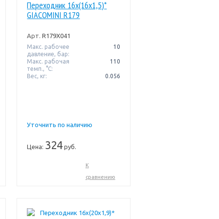
Переходник 16x(16x1,5)*
GIACOMINI R179
Арт.
R179X041
Макс. рабочее
10
давление, бар:
Макс. рабочая
110
темп., °С:
Вес, кг:
0.056
Уточнить по наличию
324
Цена:
руб.
К
сравнению