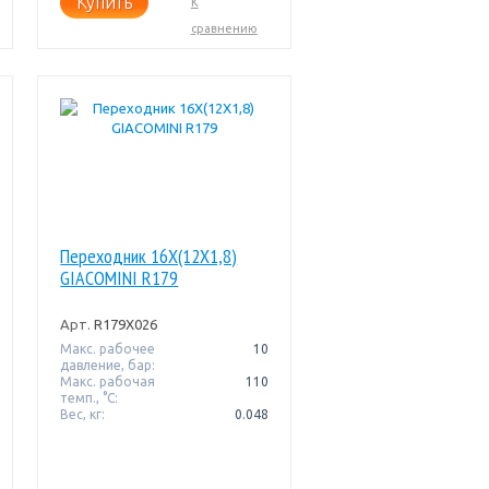
Купить
К
сравнению
Переходник 16X(12X1,8)
GIACOMINI R179
Арт.
R179X026
Макс. рабочее
10
давление, бар:
Макс. рабочая
110
темп., °С:
Вес, кг:
0.048