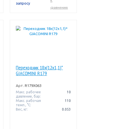
К
запросу
сравнению
Переходник 18x(12x1,1)*
GIACOMINI R179
Арт.
R179X063
Макс. рабочее
10
давление, бар:
Макс. рабочая
110
темп., °С:
Вес, кг:
0.053