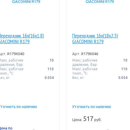
Переходник 16x(16x1,8)
Переходник 16x(18x2,5)
GIACOMINI R179
GIACOMINI R179
Арт.
R179X040
Арт.
R179X046
Макс. рабочее
10
Макс. рабочее
10
давление, бар:
давление, бар:
Макс. рабочая
110
Макс. рабочая
110
емп., °С:
темп., °С:
ес, кг:
0.054
Вес, кг:
0.054
Уточнить по наличию
Уточнить по наличию
517
Цена:
руб.
Цена по