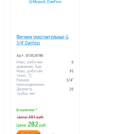
Фитинги уплотнительные G
3/4" Danfoss
Арт.
013G4190
Макс. рабочее
6
давление, бар:
Макс. рабочая
95
темп., °С:
Размер
3/4"
присоединения:
Диаметр
20
трубы, мм:
В наличии *
381
Цена:
руб.
282
Цена:
руб.