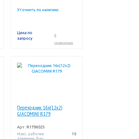
Уточнить по наличию
Цена по
К
запросу
сравнению
Переходник 16x(12x2)
GIACOMINI R179
Арт.
R179X025
Макс. рабочее
10
давление, бар: