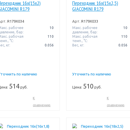
Переходник 16x(15x2)
Переходник 16x(15x2,5)
GIACOMINI R179
GIACOMINI R179
Арт.
R179X034
Арт.
R179X033
Макс. рабочее
10
Макс. рабочее
10
давление, бар:
давление, бар:
Макс. рабочая
110
Макс. рабочая
110
емп., °С:
темп., °С:
ес, кг:
0.056
Вес, кг:
0.056
Уточнить по наличию
Уточнить по наличию
514
510
Цена:
руб.
Цена:
руб.
К
К
сравнению
сравнению