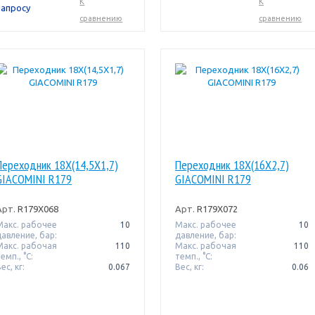
К
К
запросу
сравнению
сравнению
Переходник 18X(14,5X1,7)
Переходник 18X(16X2,7)
GIACOMINI R179
GIACOMINI R179
Арт.
R179X068
Арт.
R179X072
Макс. рабочее
10
Макс. рабочее
10
давление, бар:
давление, бар:
Макс. рабочая
110
Макс. рабочая
110
емп., °С:
темп., °С:
ес, кг:
0.067
Вес, кг:
0.06