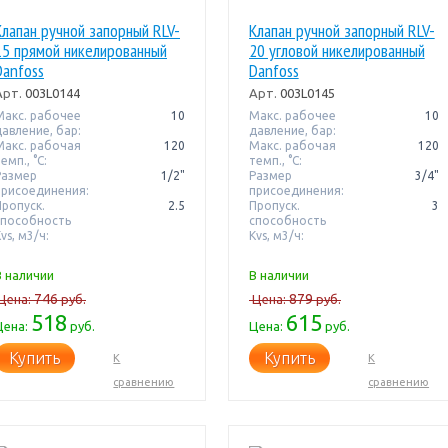
Клапан ручной запорный RLV-
Клапан ручной запорный RLV-
15 прямой никелированный
20 угловой никелированный
Danfoss
Danfoss
Арт.
003L0144
Арт.
003L0145
Макс. рабочее
10
Макс. рабочее
10
давление, бар:
давление, бар:
Макс. рабочая
120
Макс. рабочая
120
емп., °С:
темп., °С:
Размер
1/2"
Размер
3/4"
присоединения:
присоединения:
Пропуск.
2.5
Пропуск.
3
способность
способность
vs, м3/ч:
Kvs, м3/ч:
В наличии
В наличии
746
879
Цена:
руб.
Цена:
руб.
518
615
Цена:
руб.
Цена:
руб.
Купить
Купить
К
К
сравнению
сравнению