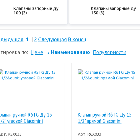
Клапаны запорные ду
Клапаны запорные ду
100 (2)
150 (3)
едыдущая
1
|
2
Следующая
В конец
тировка по:
Цене
Наименованию
Популярности
▲
Клапан ручной R5TG Ду 15
Клапан ручной R6TG Ду 15
1/2" угловой Giacomini
1/2" прямой Giacomini
Арт.
R5X033
Арт.
R6X033