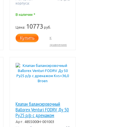
корпуса:
В наличии *
10773
Цена:
руб.
Купить
К
сравнению
Клапан балансировочный
Ballorex Venturi FODRV Ду 50
Pу25 р/р с дренажом
Kvs=36,0 Broen
Арт.
4855000H-001003