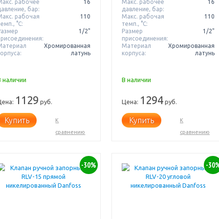
Макс. рабочее
16
Макс. рабочее
16
давление, бар:
давление, бар:
Макс. рабочая
110
Макс. рабочая
110
емп., °С:
темп., °С:
Размер
1/2"
Размер
1/2"
присоединения:
присоединения:
Материал
Хромированная
Материал
Хромированная
корпуса:
латунь
корпуса:
латунь
В наличии
В наличии
1129
1294
Цена:
руб.
Цена:
руб.
Купить
Купить
К
К
сравнению
сравнению
-30%
-30