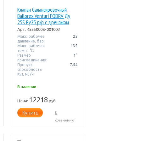
Клапан балансировочный
Ballorex Venturi FODRV Ду
25S Pу25 р/р с дренажом
Kvs=7,54м3/ч Broen
Арт.
4555000S-001003
Макс. рабочее
25
давление, бар:
Макс. рабочая
135
темп., °С:
Размер
1"
присоединения:
Пропуск.
7.54
способность
Kvs, м3/ч:
В наличии
12218
Цена:
руб.
Купить
К
сравнению