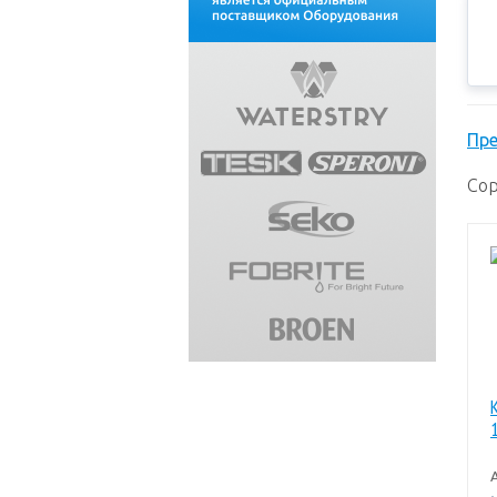
Пр
Сор