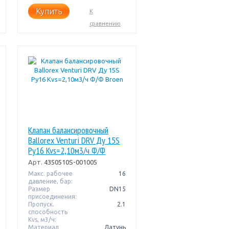
Купить
К
сравнению
Клапан балансировочный
Ballorex Venturi DRV Ду 15S
Pу16 Kvs=2,10м3/ч Ф/Ф
Broen
Арт.
4350510S-001005
Макс. рабочее
16
давление, бар:
Размер
DN15
присоединения:
Пропуск.
2.1
способность
Kvs, м3/ч:
Материал
Латунь