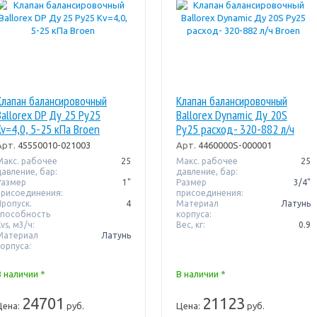
Клапан балансировочный
Клапан балансировочный
Ballorex DP Ду 25 Pу25
Ballorex Dynamic Ду 20S
Kv=4,0, 5-25 кПа Broen
Pу25 расход- 320-882 л/ч
Broen
Арт.
45550010-021003
Арт.
4460000S-000001
Макс. рабочее
25
Макс. рабочее
25
давление, бар:
давление, бар:
Размер
1"
Размер
3/4"
присоединения:
присоединения:
Пропуск.
4
Материал
Латунь
способность
корпуса:
vs, м3/ч:
Вес, кг:
0.9
Материал
Латунь
корпуса:
В наличии *
В наличии *
24701
21123
Цена:
руб.
Цена:
руб.