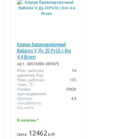
Клапан балансировочный
Ballorex V Ду 20 Pу16 с Kvs
4.4 Broen
Арт.
4451500S-001673
Макс. рабочее
16
давление, бар:
Макс. рабочая
135
темп., °С:
Размер
DN20
присоединения:
Пропуск.
4.4
способность
Kvs, м3/ч:
В наличии *
12462
Цена:
руб.