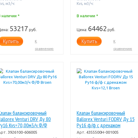
vs, м3/ч:
Kvs, м3/ч:
В наличии *
В наличии *
53217
64462
Цена:
руб.
Цена:
руб.
Купить
Купить
К
К
сравнению
сравнению
Клапан балансировочный
Клапан балансировочный
Ballorex Venturi DRV Ду 80
Ballorex Venturi FODRV Ду 15
Pу16 Kvs=70,00м3/ч Ф/Ф
Pу16 ф/ф с дренажом
Broen
Kvs=12,1 Broen
Арт.
3926100-606005
Арт.
4355500H-001005