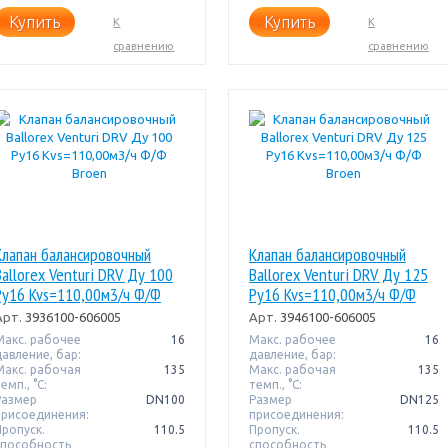
Купить
Купить
К
К
сравнению
сравнению
Клапан балансировочный
Клапан балансировочный
Ballorex Venturi DRV Ду 100
Ballorex Venturi DRV Ду 125
Pу16 Kvs=110,00м3/ч Ф/Ф
Pу16 Kvs=110,00м3/ч Ф/Ф
Broen
Broen
Арт.
3936100-606005
Арт.
3946100-606005
Макс. рабочее
16
Макс. рабочее
16
давление, бар:
давление, бар:
Макс. рабочая
135
Макс. рабочая
135
емп., °С:
темп., °С:
Размер
DN100
Размер
DN125
присоединения:
присоединения:
Пропуск.
110.5
Пропуск.
110.5
способность
способность