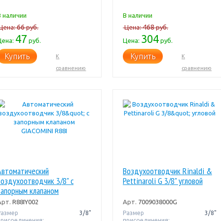
В наличии
В наличии
66
468
Цена:
руб.
Цена:
руб.
47
304
Цена:
руб.
Цена:
руб.
Купить
Купить
К
К
сравнению
сравнению
Автоматический
Воздухоотводчик Rinaldi &
воздухоотводчик 3/8" с
Pettinaroli G 3/8" угловой
запорным клапаном
GIACOMINI R88I
Арт.
R88IY002
Арт.
7009038000G
Размер
3/8"
Размер
3/8"
присоединения:
присоединения: