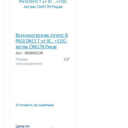
Воздухоотводчик Airvent-R
PN10 DN15 Т от 0С…+110С;
латунь CW617N Ридан
Арт.
065B8323R
Размер
1/2"
присоединения:
Уточнить по наличию
Цена по