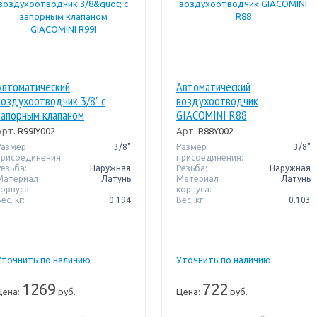
Автоматический
Автоматический
воздухоотводчик 3/8" с
воздухоотводчик
запорным клапаном
GIACOMINI R88
GIACOMINI R99I
Арт.
R99IY002
Арт.
R88Y002
Размер
3/8"
Размер
3/8"
присоединения:
присоединения:
Резьба:
Наружная
Резьба:
Наружная
Материал
Латунь
Материал
Латунь
корпуса:
корпуса:
ес, кг:
0.194
Вес, кг:
0.103
Уточнить по наличию
Уточнить по наличию
1269
722
Цена:
руб.
Цена:
руб.