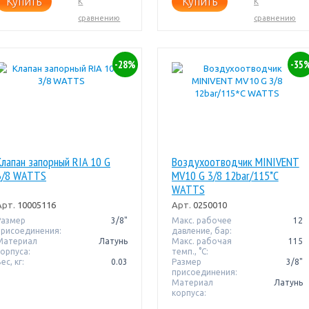
Купить
Купить
К
К
сравнению
сравнению
-28%
-35
Клапан запорный RIA 10 G
Воздухоотводчик MINIVENT
3/8 WATTS
MV10 G 3/8 12bar/115*C
WATTS
Арт.
10005116
Арт.
0250010
Размер
3/8"
Макс. рабочее
12
присоединения:
давление, бар:
Материал
Латунь
Макс. рабочая
115
корпуса:
темп., °С:
ес, кг:
0.03
Размер
3/8"
присоединения:
Материал
Латунь
корпуса: