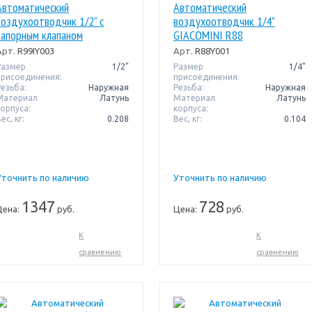
Автоматический
Автоматический
воздухоотводчик 1/2" с
воздухоотводчик 1/4"
запорным клапаном
GIACOMINI R88
GIACOMINI R99I
Арт.
R99IY003
Арт.
R88Y001
Размер
1/2"
Размер
1/4"
присоединения:
присоединения:
Резьба:
Наружная
Резьба:
Наружная
Материал
Латунь
Материал
Латунь
корпуса:
корпуса:
ес, кг:
0.208
Вес, кг:
0.104
Уточнить по наличию
Уточнить по наличию
1347
728
Цена:
руб.
Цена:
руб.
К
К
сравнению
сравнению