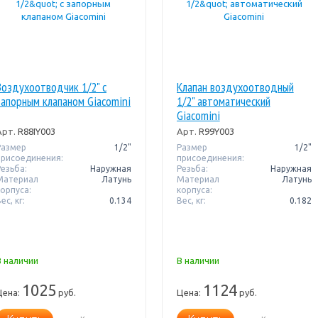
Воздухоотводчик 1/2" с
Клапан воздухоотводный
запорным клапаном Giacomini
1/2" автоматический
Giacomini
Арт.
R88IY003
Арт.
R99Y003
Размер
1/2"
Размер
1/2"
присоединения:
присоединения:
Резьба:
Наружная
Резьба:
Наружная
Материал
Латунь
Материал
Латунь
корпуса:
корпуса:
ес, кг:
0.134
Вес, кг:
0.182
В наличии
В наличии
1025
1124
Цена:
руб.
Цена:
руб.