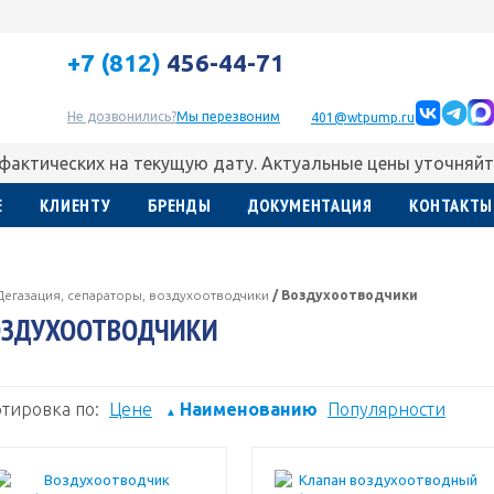
+7 (812)
456-44-71
Не дозвонились?
Мы перезвоним
401@wtpump.ru
 фактических на текущую дату. Актуальные цены уточняйт
Е
КЛИЕНТУ
БРЕНДЫ
ДОКУМЕНТАЦИЯ
КОНТАКТЫ
Дегазация, сепараторы, воздухоотводчики
/
Воздухоотводчики
ОЗДУХООТВОДЧИКИ
тировка по:
Цене
Наименованию
Популярности
▲