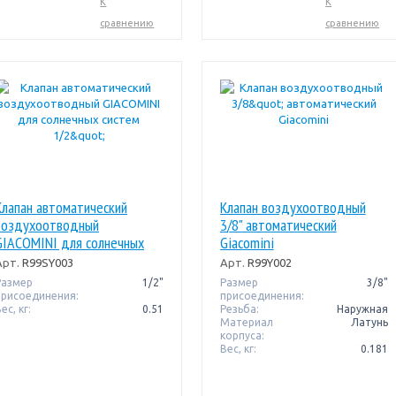
К
К
сравнению
сравнению
Клапан автоматический
Клапан воздухоотводный
воздухоотводный
3/8" автоматический
GIACOMINI для солнечных
Giacomini
систем 1/2"
Арт.
R99SY003
Арт.
R99Y002
Размер
1/2"
Размер
3/8"
присоединения:
присоединения:
ес, кг:
0.51
Резьба:
Наружная
Материал
Латунь
корпуса:
Вес, кг:
0.181