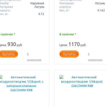
Резьба:
Наружная
Материал
Латунь
Материал
Латунь
корпуса:
корпуса:
Вес, кг:
0.162
ес, кг:
0.12
В наличии *
В наличии *
930
1170
Цена:
руб.
Цена:
руб.
Купить
Купить
К
К
сравнению
сравнению