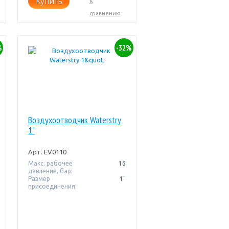
Купить
К
сравнению
%
-32%
Воздухоотводчик Waterstry
1"
Арт.
EV0110
Макс. рабочее
16
давление, бар:
Размер
1"
присоединения: