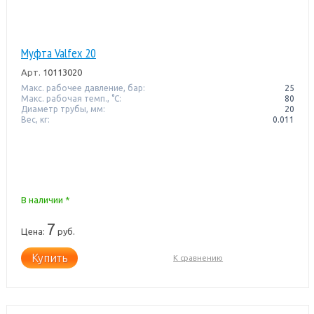
Муфта Valfex 20
Арт.
10113020
Макс. рабочее давление, бар:
25
Макс. рабочая темп., °С:
80
Диаметр трубы, мм:
20
Вес, кг:
0.011
В наличии *
7
Цена:
руб.
Купить
К сравнению