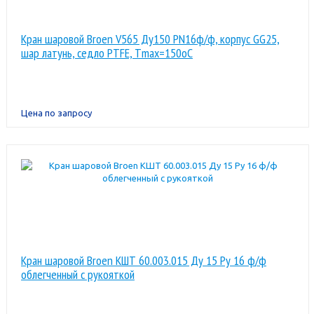
Кран шаровой Broen V565 Ду150 PN16ф/ф, корпус GG25,
шар латунь, седло PTFE, Тmax=150oC
Цена по запросу
Кран шаровой Broen КШТ 60.003.015 Ду 15 Ру 16 ф/ф
облегченный с рукояткой