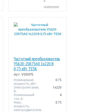
К
сравнению
Частотный преобразователь
YS620-2SR75A0 1х220 В
0,75 кВт TESK
Арт.
VSD075
Номинальная
0.75
мощность, кВт:
Электропитание,
1х220
В:
Номинальный
4
ток, А:
Макс.
0.75
мощность
электродвигателя,