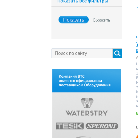
Показать все фильтры
В
т
к