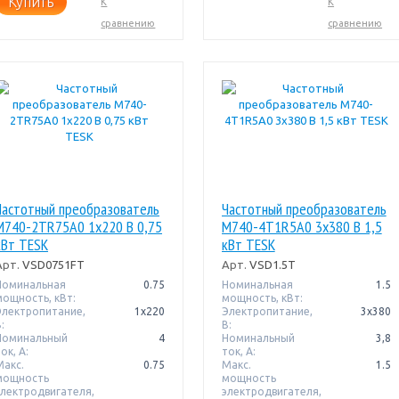
Купить
К
К
сравнению
сравнению
Частотный преобразователь
Частотный преобразователь
M740-2TR75A0 1х220 В 0,75
M740-4T1R5A0 3х380 В 1,5
кВт TESK
кВт TESK
Арт.
VSD0751FT
Арт.
VSD1.5T
Номинальная
0.75
Номинальная
1.5
мощность, кВт:
мощность, кВт:
Электропитание,
1х220
Электропитание,
3x380
:
В:
Номинальный
4
Номинальный
3,8
ок, А:
ток, А:
Макс.
0.75
Макс.
1.5
мощность
мощность
электродвигателя,
электродвигателя,