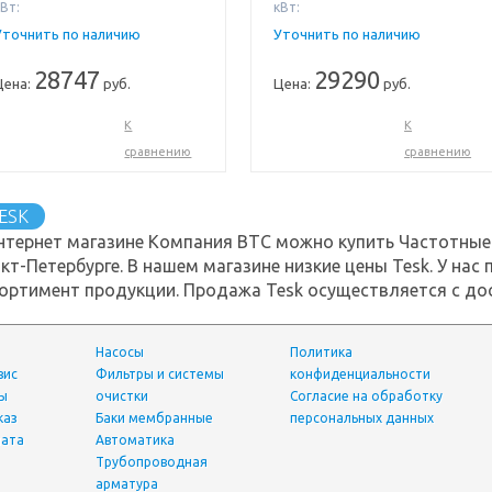
Вт:
кВт:
Уточнить по наличию
Уточнить по наличию
28747
29290
Цена:
руб.
Цена:
руб.
К
К
сравнению
сравнению
ESK
нтернет магазине Компания ВТС можно купить Частотные 
кт-Петербурге. В нашем магазине низкие цены Tesk. У на
ортимент продукции. Продажа Tesk осуществляется с дос
Насосы
Политика
вис
фильтры и системы
конфиденциальности
ты
очистки
Согласие на обработку
каз
Баки мембранные
персональных данных
лата
Автоматика
трубопроводная
арматура