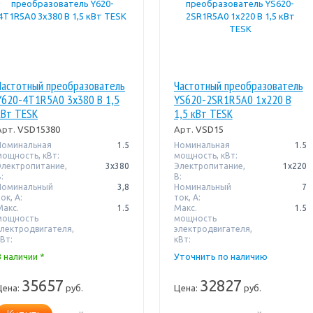
Частотный преобразователь
Частотный преобразователь
Y620-4T1R5A0 3х380 В 1,5
YS620-2SR1R5A0 1х220 В
кВт TESK
1,5 кВт TESK
Арт.
VSD15380
Арт.
VSD15
Номинальная
1.5
Номинальная
1.5
мощность, кВт:
мощность, кВт:
Электропитание,
3x380
Электропитание,
1х220
:
В:
Номинальный
3,8
Номинальный
7
ок, А:
ток, А:
Макс.
1.5
Макс.
1.5
мощность
мощность
электродвигателя,
электродвигателя,
Вт:
кВт:
В наличии *
Уточнить по наличию
35657
32827
Цена:
руб.
Цена:
руб.