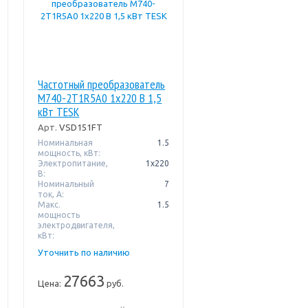
Частотный преобразователь
M740-2T1R5A0 1х220 В 1,5
кВт TESK
Арт.
VSD151FT
Номинальная
1.5
мощность, кВт:
Электропитание,
1х220
В:
Номинальный
7
ток, А:
Макс.
1.5
мощность
электродвигателя,
кВт:
Уточнить по наличию
27663
Цена:
руб.