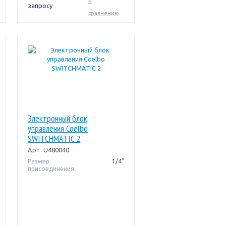
К
запросу
сравнению
Электронный блок
управления Coelbo
SWITCHMATIC 2
Арт.
U480040
Размер
1/4"
присоединения: