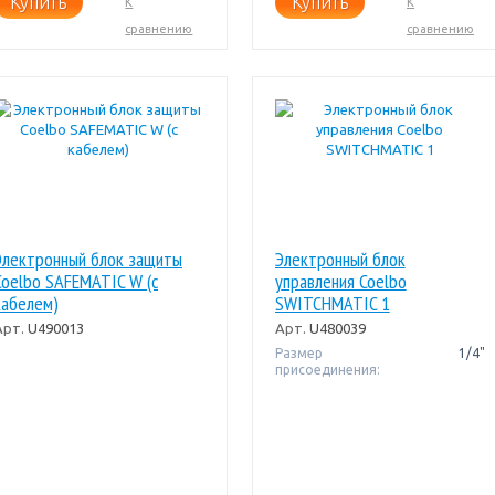
Купить
Купить
К
К
сравнению
сравнению
Электронный блок защиты
Электронный блок
Coelbo SAFEMATIC W (с
управления Coelbo
кабелем)
SWITCHMATIC 1
Арт.
U490013
Арт.
U480039
Размер
1/4"
присоединения: