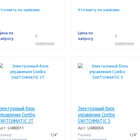
Уточнить по наличию
Уточнить по наличию
Цена по
Цена по
К
К
запросу
запросу
сравнению
сравнению
Электронный блок
Электронный блок
управления Coelbo
управления Coelbo
SWITCHMATIC 2T
SWITCHMATIC 3
Арт.
U480011
Арт.
U480056
Размер
1/4"
Размер
1/4"
присоединения:
присоединения: