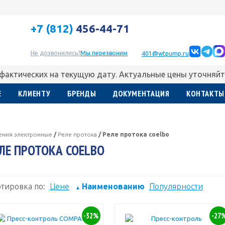
+7 (812)
456-44-71
Не дозвонились?
Мы перезвоним
401@wtpump.ru
 фактических на текущую дату. Актуальные цены уточняйт
Е
КЛИЕНТУ
БРЕНДЫ
ДОКУМЕНТАЦИЯ
КОНТАКТЫ
ления электронные
/
Реле протока
/
Реле протока coelbo
ЛЕ ПРОТОКА COELBO
тировка по:
Цене
Наименованию
Популярности
▲
-32%
-27