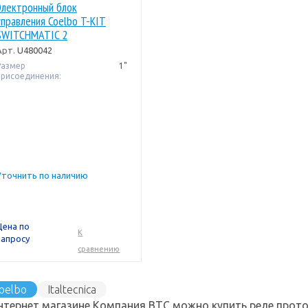
Электронный блок
управления Coelbo T-KIT
SWITCHMATIC 2
Арт.
U480042
Размер
1"
присоединения:
Уточнить по наличию
Цена по
К
запросу
сравнению
oelbo
Italtecnica
нтернет магазине Компания ВТС можно купить реле проток