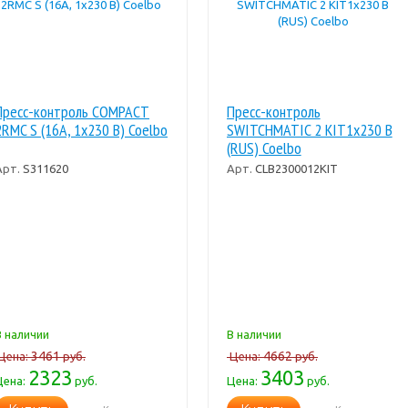
Пресс-контроль COMPACT
Пресс-контроль
2RMC S (16A, 1x230 В) Coelbo
SWITCHMATIC 2 KIT1x230 В
(RUS) Coelbo
Арт.
S311620
Арт.
CLB2300012KIT
В наличии
В наличии
3461
4662
Цена:
руб.
Цена:
руб.
2323
3403
Цена:
руб.
Цена:
руб.