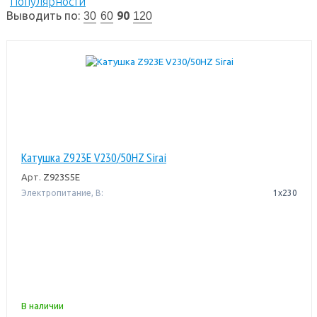
Популярности
Выводить по:
90
30
60
120
Катушка Z923E V230/50HZ Sirai
Арт.
Z923S5E
Электропитание, В:
1х230
В наличии